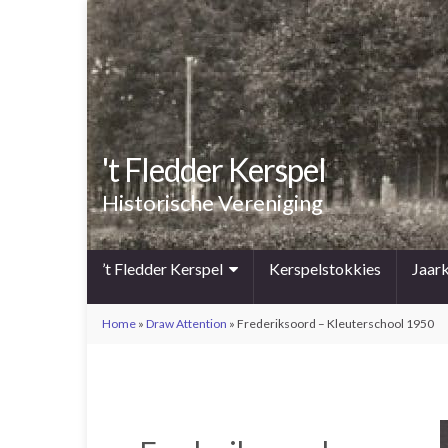
't Fledder Kerspel
Historische Vereniging
’t Fledder Kerspel
Kerspelstokkies
Jaar
Home
»
Draw Attention
»
Frederiksoord – Kleuterschool 1950