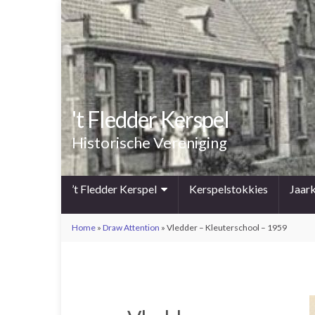
't Fledder Kerspel
Historische Vereniging
’t Fledder Kerspel
Kerspelstokkies
Jaar
Home
»
Draw Attention
»
Vledder – Kleuterschool – 1959