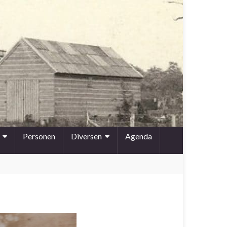
Personen
Diversen
Agenda