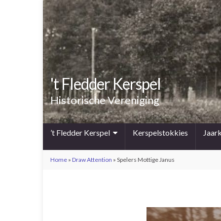
't Fledder Kerspel
Historische Vereniging
’t Fledder Kerspel
Kerspelstokkies
Jaar
Home
»
Draw Attention
»
Spelers Mottige Janus