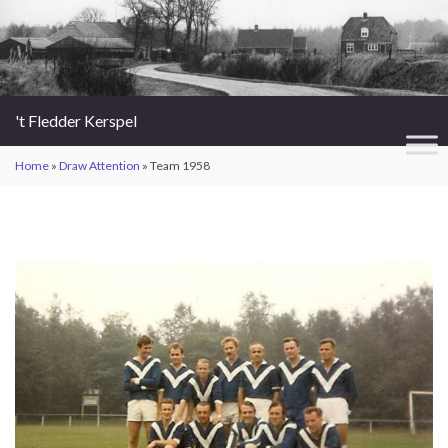
't Fledder Kerspel
Home
»
Draw Attention
»
Team 1958