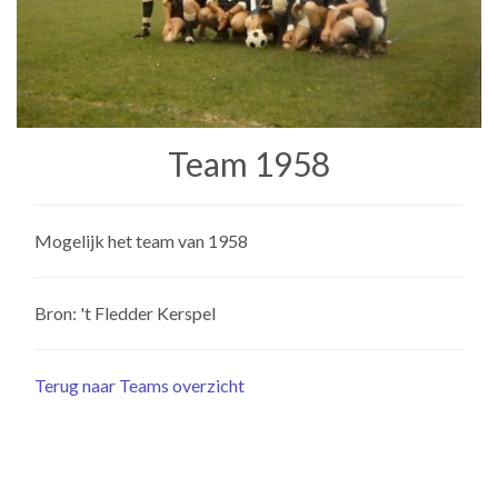
Team 1958
Mogelijk het team van 1958
Bron: 't Fledder Kerspel
Terug naar Teams overzicht