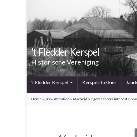
't Fledder Kerspel
Historische Vereniging
’t Fledder Kerspel
Kerspelstokkies
Jaar
Home
»
Draw Attention
»
Afscheid burgemeester Linthorst Hom