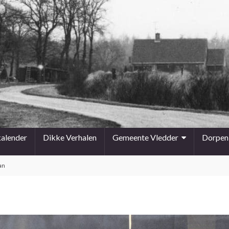
kalender
Dikke Verhalen
Gemeente Vledder
Dorpen
an