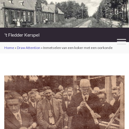
't Fledder Kerspel
Home
»
Draw Attention
»
Inmetselen van een koker met een oorkonde