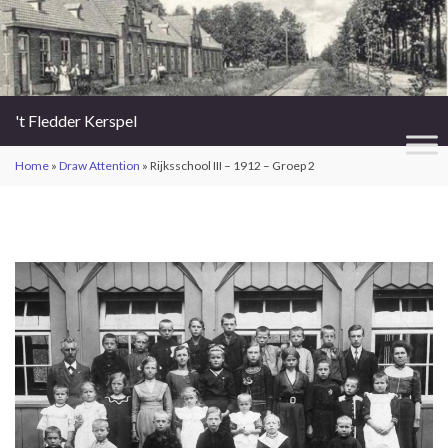
't Fledder Kerspel
Home
»
Draw Attention
»
Rijksschool III – 1912 – Groep 2