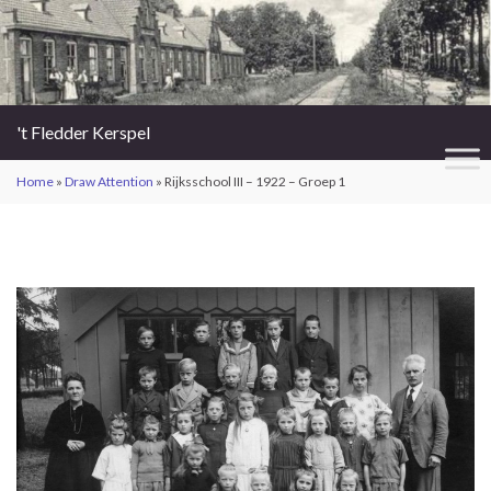
't Fledder Kerspel
Home
»
Draw Attention
»
Rijksschool III – 1922 – Groep 1