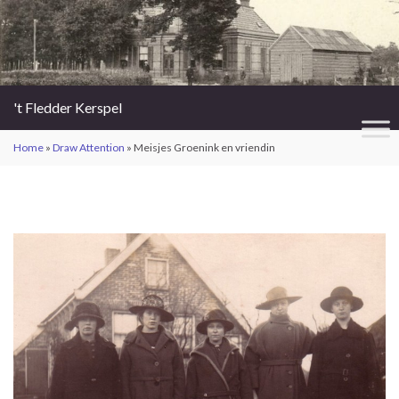
't Fledder Kerspel
Home
»
Draw Attention
»
Meisjes Groenink en vriendin