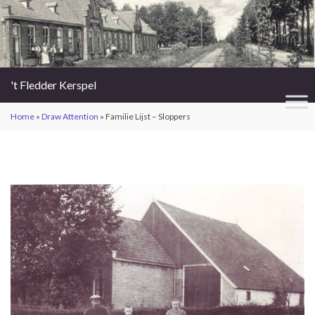
't Fledder Kerspel
Home
»
Draw Attention
»
Familie Lijst – Sloppers