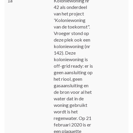
1a
Koloniewoning nr
42 als onderdeel
van het project
'Koloniewoning
van de toekomst".
Vroeger stond op
deze plek ook een
koloniewoning (nr
142). Deze
koloniewoning is
off-grid ready: er is
geen aansluiting op
het riool, geen
gasaansluiting en
de bron voor al het
water dat in de
woning gebruikt
wordt is het
regenwater. Op 21
februari 2020 is er
een plaquette