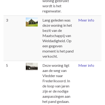
woning gebruikt
wordt is het
regenwater.
3
Lang geleden was
Meer info
deze woning in het
bezit van de
Maatschappij van
Weldadigheid. Op
een gegeven
moment is het pand
verkocht.
5
Deze woning ligt
Meer info
aan de weg van
Vledder naar
Frederiksoord. In
de loop van jaren
zijn er de nodige
aanpassingen aan
het pand gedaan.