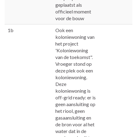
geplaatst als
officieel moment
voor de bouw
1b
Ook een
koloniewoning van
het project
'Koloniewoning
van de toekomst".
Vroeger stond op
deze plek ook een
koloniewoning.
Deze
koloniewoning is
off-grid ready: er is
geen aansluiting op
het riool, geen
gasaansluiting en
de bron voor al het
water dat in de