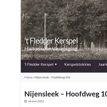
't Fledder Kerspel
Historische Vereniging
’t Fledder Kerspel
Kerspelstokkies
Jaar
Home
»
Nijensleek – Hoofdweg 106
Nijensleek – Hoofdweg 1
16 mei 2022