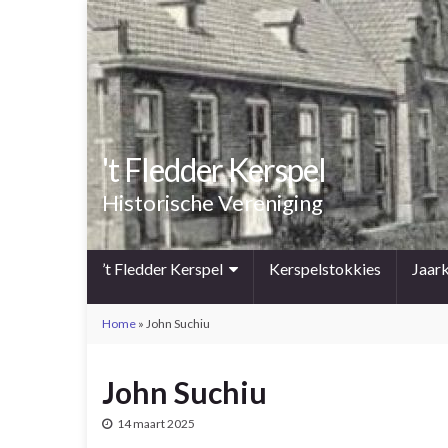
't Fledder Kerspel
Historische Vereniging
’t Fledder Kerspel
Kerspelstokkies
Jaar
Home
»
John Suchiu
John Suchiu
14 maart 2025