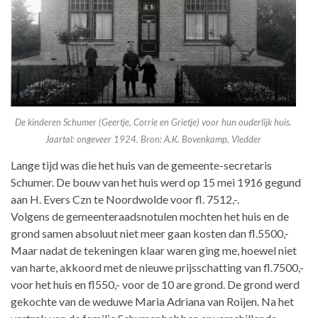
De kinderen Schumer (Geertje, Corrie en Grietje) voor hun ouderlijk huis.
Jaartal: ongeveer 1924. Bron: A.K. Bovenkamp, Vledder
Lange tijd was die het huis van de gemeente-secretaris
Schumer. De bouw van het huis werd op 15 mei 1916 gegund
aan H. Evers Czn te Noordwolde voor fl. 7512,-.
Volgens de gemeenteraadsnotulen mochten het huis en de
grond samen absoluut niet meer gaan kosten dan fl.5500,-
Maar nadat de tekeningen klaar waren ging me, hoewel niet
van harte, akkoord met de nieuwe prijsschatting van fl.7500,-
voor het huis en fl550,- voor de 10 are grond. De grond werd
gekochte van de weduwe Maria Adriana van Roijen. Na het