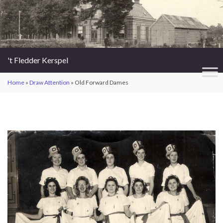
't Fledder Kerspel
Home
»
Draw Attention
»
Old Forward Dames