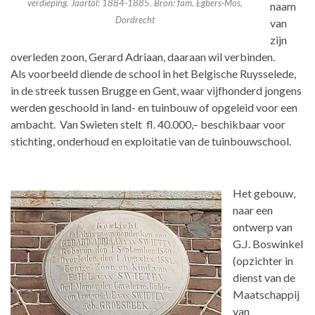
verdieping. Jaartal: 1884-1885. Bron: fam. Egbers-Mos,
naam
Dordrecht
van
zijn
overleden zoon, Gerard Adriaan, daaraan wil verbinden.
Als voorbeeld diende de school in het Belgische Ruysselede,
in de streek tussen Brugge en Gent, waar vijfhonderd jongens
werden geschoold in land- en tuinbouw of opgeleid voor een
ambacht. Van Swieten stelt fl. 40.000,– beschikbaar voor
stichting, onderhoud en exploitatie van de tuinbouwschool.
Het gebouw,
naar een
ontwerp van
G.J. Boswinkel
(opzichter in
dienst van de
Maatschappij
van