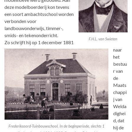
deze modelboerderij kon tevens
een soort ambachtsschool worden
verbonden voor
landbouwonderwijs, timmer-,
smids- en tekenonderricht.
F.H.L. van Swieten
Zo schrijft hij op 1 december 1881
naar
het
bestuu
r van
de
Maats
chappi
j van
Welda
dighei
d, dat
Frederiksoord-Tuinbouwschool. In de beginperiode, slechts 1
hij de