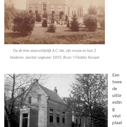
Op de foto waarschijnlijk A.C. Ide, zijn vrouw en hun 2
kinderen. Jaartal: ongeveer 1892. Bron; ’t Fledder Kerspel
Een
twee
de
uitbr
eidin
g
vind
plaat