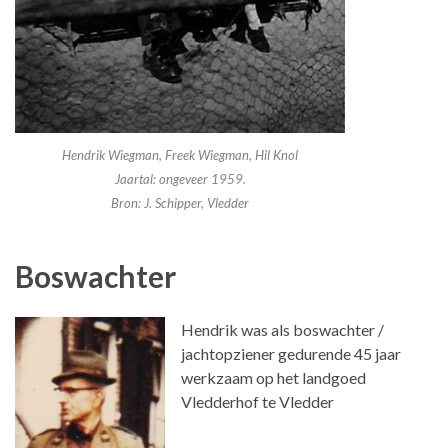
Hendrik Wiegman, Freek Wiegman, Hil Knol
Jaartal: ongeveer 1959.
Bron: J. Schipper, Vledder
Boswachter
Hendrik was als boswachter /
jachtopziener gedurende 45 jaar
werkzaam op het landgoed
Vledderhof te Vledder