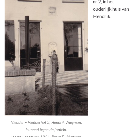
nr 2, in het
ouderlijk huis van
Hendrik.
Vledder – Vledderhof 3, Hendrik Wiegman,
leunend tegen de fontein.
Jaartal: ongeveer 1961. Bron: F. Wiegman,