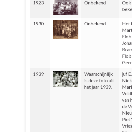
1923
Onbekend
Ook 
beke
1930
Onbekend
Het i
Mart
Flob
Joha
Bram
Flob
Geer
1939
Waarschijnlijk
juf E
is deze foto uit
Niek
het jaar 1939.
Mari
Veld
van 
de V
Nieu
Piet 
Vrie