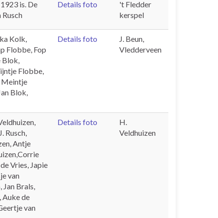
 1923 is. De
Details foto
't Fledder
m Rusch
kerspel
ika Kolk,
Details foto
J. Beun,
ap Flobbe, Fop
Vledderveen
 Blok,
ijntje Flobbe,
, Meintje
Jan Blok,
Veldhuizen,
Details foto
H.
. Rusch,
Veldhuizen
zen, Antje
uizen,Corrie
de Vries, Japie
je van
 Jan Brals,
, Auke de
Geertje van