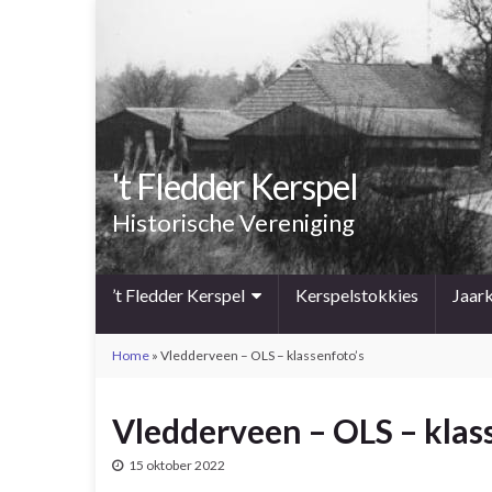
't Fledder Kerspel
Historische Vereniging
’t Fledder Kerspel
Kerspelstokkies
Jaar
Home
»
Vledderveen – OLS – klassenfoto’s
Vledderveen – OLS – klas
15 oktober 2022