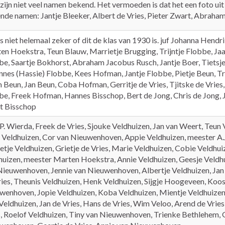
zijn niet veel namen bekend. Het vermoeden is dat het een foto uit
nde namen: Jantje Bleeker, Albert de Vries, Pieter Zwart, Abraha
s niet helemaal zeker of dit de klas van 1930 is. juf Johanna Hendr
en Hoekstra, Teun Blauw, Marrietje Brugging, Trijntje Flobbe, Ja
be, Saartje Bokhorst, Abraham Jacobus Rusch, Jantje Boer, Tietsje
nnes (Hassie) Flobbe, Kees Hofman, Jantje Flobbe, Pietje Beun, Tr
 Beun, Jan Beun, Coba Hofman, Gerritje de Vries, Tjitske de Vries
be, Freek Hofman, Hannes Bisschop, Bert de Jong, Chris de Jong, 
t Bisschop
.P. Wierda, Freek de Vries, Sjouke Veldhuizen, Jan van Weert, Teun 
 Veldhuizen, Cor van Nieuwenhoven, Appie Veldhuizen, meester A.J
etje Veldhuizen, Grietje de Vries, Marie Veldhuizen, Cobie Veldhui
huizen, meester Marten Hoekstra, Annie Veldhuizen, Geesje Veldh
Nieuwenhoven, Jennie van Nieuwenhoven, Albertje Veldhuizen, Jan 
ries, Theunis Veldhuizen, Henk Veldhuizen, Sijgje Hoogeveen, Koos
wenhoven, Jopie Veldhuizen, Koba Veldhuizen, Mientje Veldhuizen,
Veldhuizen, Jan de Vries, Hans de Vries, Wim Veloo, Arend de Vries
s, Roelof Veldhuizen, Tiny van Nieuwenhoven, Trienke Bethlehem, 