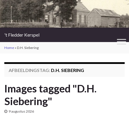
't Fledder Kerspel
Home
»
D.H. Siebering
AFBEELDINGSTAG:
D.H. SIEBERING
Images tagged "D.H.
Siebering"
9 augustus 2026